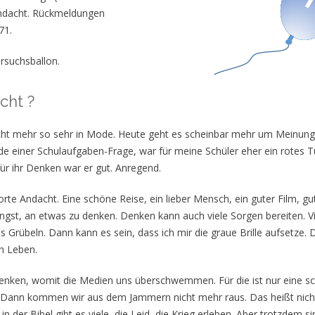
Andacht. Rückmeldungen
71.
ersuchsballon.
cht ?
ht mehr so sehr in Mode. Heute geht es scheinbar mehr um Meinung
 einer Schulaufgaben-Frage, war für meine Schüler eher ein rotes Tu
ür ihr Denken war er gut. Anregend.
rte Andacht. Eine schöne Reise, ein lieber Mensch, ein guter Film, gu
gst, an etwas zu denken. Denken kann auch viele Sorgen bereiten. Vi
s Grübeln. Dann kann es sein, dass ich mir die graue Brille aufsetze. 
n Leben.
s denken, womit die Medien uns überschwemmen. Für die ist nur eine s
e. Dann kommen wir aus dem Jammern nicht mehr raus. Das heißt nicht
n der Bibel gibt es viele, die Leid, die Krieg erleben. Aber trotzdem si