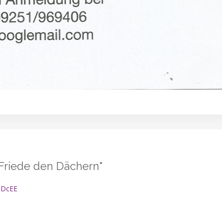
 "Friede den Dächern"
CDcEE