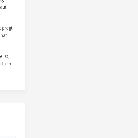
haut
t prägt
onat
 ist,
d, ein