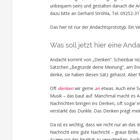
unbequem sein) und gestalten danach die 
dazu bitte an Gerhard Ströhla, Tel. 09252-31
Das hier ist nur der Andachtsprototyp. Ein V
Was soll jetzt hier eine Anda
Andacht kommt von „Denken“. Scheinbar nic
Sätzchen „Begründe deine Meinung“, am Ende
denke, sie haben diesen Satz gehasst. Aber f
Oft
denken
wir gerne
an
etwas. Auch eine So
Musik – das baut auf. Manchmal macht es An
Nachrichten bringen ins Denken, oft sogar in
verstärkt das Dunkle. Das Denken prägt mei
Da ist es wichtig, dass wir nicht nur an da
Nachricht eine gute Nachricht – graue Brill
Augen vor der Realität zu verschließen. Auch i