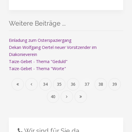
Weitere Beiträge ...
Einladung zum Osterspaziergang
Dekan Wolfgang Oertel neuer Vorsitzender im
Diakonieverein
Taize-Gebet - Thema "Geduld"
Taize-Gebet - Thema "Worte"
34
35
36
37
38
39
40
Wir sind für Sie da